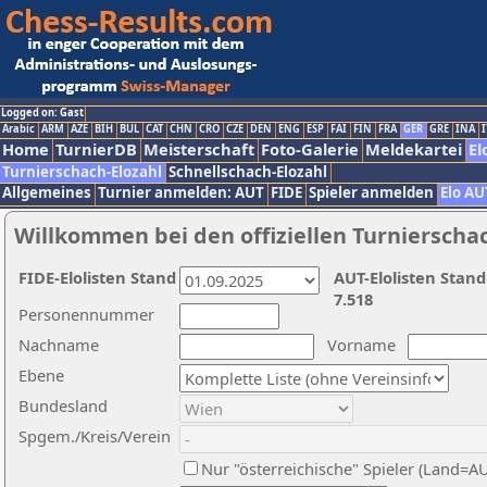
Logged on: Gast
Arabic
ARM
AZE
BIH
BUL
CAT
CHN
CRO
CZE
DEN
ENG
ESP
FAI
FIN
FRA
GER
GRE
INA
I
Home
TurnierDB
Meisterschaft
Foto-Galerie
Meldekartei
El
Turnierschach-Elozahl
Schnellschach-Elozahl
Allgemeines
Turnier anmelden: AUT
FIDE
Spieler anmelden
Elo AU
Willkommen bei den offiziellen Turnierscha
FIDE-Elolisten Stand
AUT-Elolisten Stand
7.518
Personennummer
Nachname
Vorname
Ebene
Bundesland
Spgem./Kreis/Verein
Nur "österreichische" Spieler (Land=A