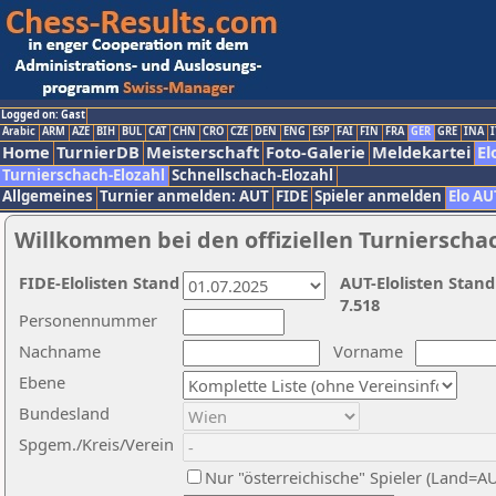
Logged on: Gast
Arabic
ARM
AZE
BIH
BUL
CAT
CHN
CRO
CZE
DEN
ENG
ESP
FAI
FIN
FRA
GER
GRE
INA
I
Home
TurnierDB
Meisterschaft
Foto-Galerie
Meldekartei
El
Turnierschach-Elozahl
Schnellschach-Elozahl
Allgemeines
Turnier anmelden: AUT
FIDE
Spieler anmelden
Elo AU
Willkommen bei den offiziellen Turnierscha
FIDE-Elolisten Stand
AUT-Elolisten Stand
7.518
Personennummer
Nachname
Vorname
Ebene
Bundesland
Spgem./Kreis/Verein
Nur "österreichische" Spieler (Land=A