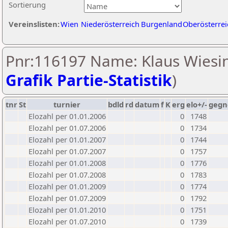
Sortierung
Vereinslisten:
Wien
Niederösterreich
Burgenland
Oberösterrei
Pnr:116197 Name: Klaus Wiesin
Grafik Partie-Statistik
)
tnr
St
turnier
bdld
rd
datum
f
K
erg
elo+/-
gegn
Elozahl per 01.01.2006
0
1748
Elozahl per 01.07.2006
0
1734
Elozahl per 01.01.2007
0
1744
Elozahl per 01.07.2007
0
1757
Elozahl per 01.01.2008
0
1776
Elozahl per 01.07.2008
0
1783
Elozahl per 01.01.2009
0
1774
Elozahl per 01.07.2009
0
1792
Elozahl per 01.01.2010
0
1751
Elozahl per 01.07.2010
0
1739