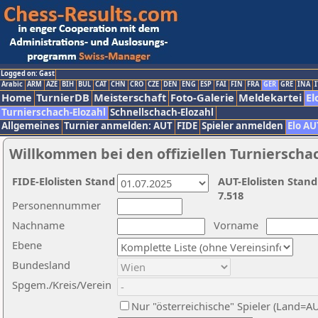
Logged on: Gast
Arabic
ARM
AZE
BIH
BUL
CAT
CHN
CRO
CZE
DEN
ENG
ESP
FAI
FIN
FRA
GER
GRE
INA
I
Home
TurnierDB
Meisterschaft
Foto-Galerie
Meldekartei
El
Turnierschach-Elozahl
Schnellschach-Elozahl
Allgemeines
Turnier anmelden: AUT
FIDE
Spieler anmelden
Elo AU
Willkommen bei den offiziellen Turnierscha
FIDE-Elolisten Stand
AUT-Elolisten Stand
7.518
Personennummer
Nachname
Vorname
Ebene
Bundesland
Spgem./Kreis/Verein
Nur "österreichische" Spieler (Land=A