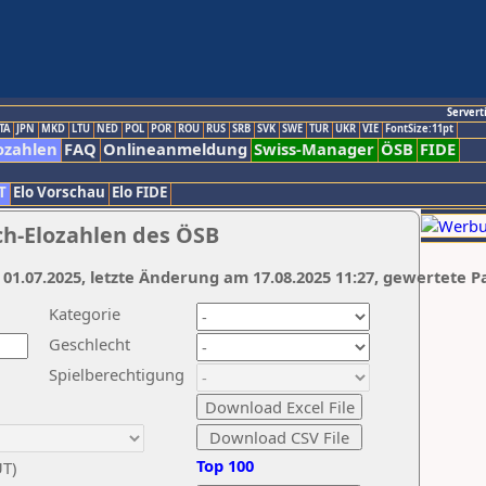
Servert
TA
JPN
MKD
LTU
NED
POL
POR
ROU
RUS
SRB
SVK
SWE
TUR
UKR
VIE
FontSize:11pt
ozahlen
FAQ
Onlineanmeldung
Swiss-Manager
ÖSB
FIDE
T
Elo Vorschau
Elo FIDE
ch-Elozahlen des ÖSB
 01.07.2025, letzte Änderung am 17.08.2025 11:27, gewertete P
Kategorie
Geschlecht
Spielberechtigung
Top 100
UT)