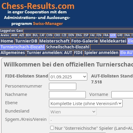
Logged on: Gast
Arabic
ARM
AZE
BIH
BUL
CAT
CHN
CRO
CZE
DEN
ENG
ESP
FAI
FIN
FRA
GER
GRE
INA
I
Home
TurnierDB
Meisterschaft
Foto-Galerie
Meldekartei
El
Turnierschach-Elozahl
Schnellschach-Elozahl
Allgemeines
Turnier anmelden: AUT
FIDE
Spieler anmelden
Elo AU
Willkommen bei den offiziellen Turnierscha
FIDE-Elolisten Stand
AUT-Elolisten Stand
7.518
Personennummer
Nachname
Vorname
Ebene
Bundesland
Spgem./Kreis/Verein
Nur "österreichische" Spieler (Land=A