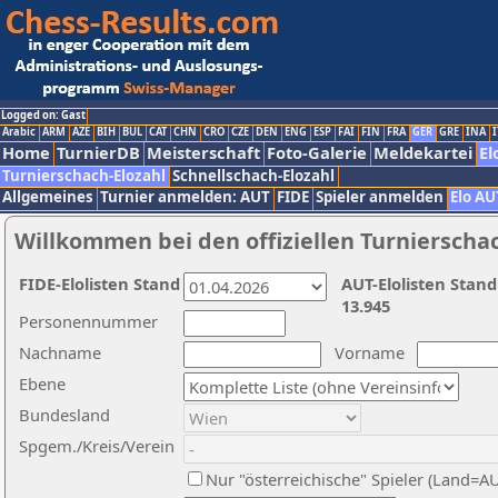
Logged on: Gast
Arabic
ARM
AZE
BIH
BUL
CAT
CHN
CRO
CZE
DEN
ENG
ESP
FAI
FIN
FRA
GER
GRE
INA
I
Home
TurnierDB
Meisterschaft
Foto-Galerie
Meldekartei
El
Turnierschach-Elozahl
Schnellschach-Elozahl
Allgemeines
Turnier anmelden: AUT
FIDE
Spieler anmelden
Elo AU
Willkommen bei den offiziellen Turnierscha
FIDE-Elolisten Stand
AUT-Elolisten Stand
13.945
Personennummer
Nachname
Vorname
Ebene
Bundesland
Spgem./Kreis/Verein
Nur "österreichische" Spieler (Land=A