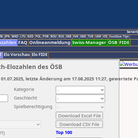
Servert
TA
JPN
MKD
LTU
NED
POL
POR
ROU
RUS
SRB
SVK
SWE
TUR
UKR
VIE
FontSize:11pt
ozahlen
FAQ
Onlineanmeldung
Swiss-Manager
ÖSB
FIDE
T
Elo Vorschau
Elo FIDE
ch-Elozahlen des ÖSB
 01.07.2025, letzte Änderung am 17.08.2025 11:27, gewertete P
Kategorie
Geschlecht
Spielberechtigung
Top 100
UT)