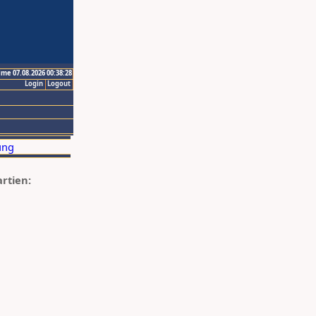
ime 07.08.2026 00:38:28
Login
Logout
artien: