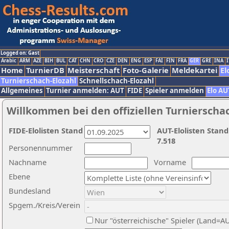
Logged on: Gast
Arabic
ARM
AZE
BIH
BUL
CAT
CHN
CRO
CZE
DEN
ENG
ESP
FAI
FIN
FRA
GER
GRE
INA
I
Home
TurnierDB
Meisterschaft
Foto-Galerie
Meldekartei
El
Turnierschach-Elozahl
Schnellschach-Elozahl
Allgemeines
Turnier anmelden: AUT
FIDE
Spieler anmelden
Elo AU
Willkommen bei den offiziellen Turnierscha
FIDE-Elolisten Stand
AUT-Elolisten Stand
7.518
Personennummer
Nachname
Vorname
Ebene
Bundesland
Spgem./Kreis/Verein
Nur "österreichische" Spieler (Land=A