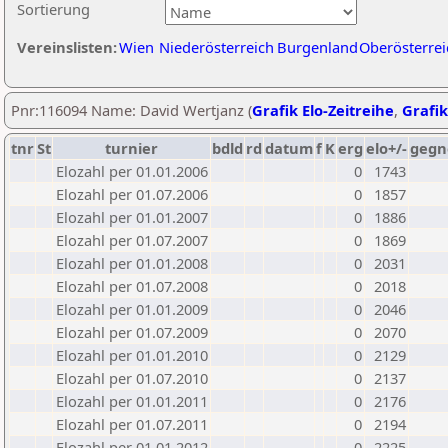
Sortierung
Vereinslisten:
Wien
Niederösterreich
Burgenland
Oberösterrei
Pnr:116094 Name: David Wertjanz (
Grafik Elo-Zeitreihe
,
Grafik
tnr
St
turnier
bdld
rd
datum
f
K
erg
elo+/-
gegn
Elozahl per 01.01.2006
0
1743
Elozahl per 01.07.2006
0
1857
Elozahl per 01.01.2007
0
1886
Elozahl per 01.07.2007
0
1869
Elozahl per 01.01.2008
0
2031
Elozahl per 01.07.2008
0
2018
Elozahl per 01.01.2009
0
2046
Elozahl per 01.07.2009
0
2070
Elozahl per 01.01.2010
0
2129
Elozahl per 01.07.2010
0
2137
Elozahl per 01.01.2011
0
2176
Elozahl per 01.07.2011
0
2194
Elozahl per 01.01.2012
0
2225