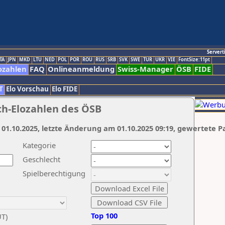
Servert
TA
JPN
MKD
LTU
NED
POL
POR
ROU
RUS
SRB
SVK
SWE
TUR
UKR
VIE
FontSize:11pt
ozahlen
FAQ
Onlineanmeldung
Swiss-Manager
ÖSB
FIDE
T
Elo Vorschau
Elo FIDE
ch-Elozahlen des ÖSB
 01.10.2025, letzte Änderung am 01.10.2025 09:19, gewertete P
Kategorie
Geschlecht
Spielberechtigung
Top 100
UT)