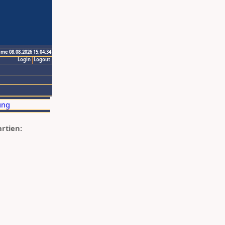
ime 08.08.2026 15:04:34
Login
Logout
artien: