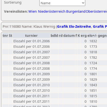
Sortierung
Vereinslisten:
Wien
Niederösterreich
Burgenland
Oberösterrei
Pnr:116080 Name: Klaus Wernig (
Grafik Elo-Zeitreihe
,
Grafik P
tnr
St
turnier
bdld
rd
datum
f
K
erg
elo+/-
gegn
Elozahl per 01.01.2006
0
1832
Elozahl per 01.07.2006
0
1773
Elozahl per 01.01.2007
0
1818
Elozahl per 01.07.2007
0
1782
Elozahl per 01.01.2008
0
1724
Elozahl per 01.07.2008
0
1774
Elozahl per 01.01.2009
0
1801
Elozahl per 01.07.2009
0
1829
Elozahl per 01.01.2010
0
1843
Elozahl per 01.07.2010
0
1851
Elozahl per 01.01.2011
0
1815
Elozahl per 01.07.2011
0
1810
Elozahl per 01.01.2012
0
1780