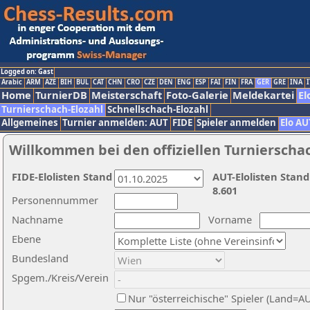
Logged on: Gast
Arabic
ARM
AZE
BIH
BUL
CAT
CHN
CRO
CZE
DEN
ENG
ESP
FAI
FIN
FRA
GER
GRE
INA
I
Home
TurnierDB
Meisterschaft
Foto-Galerie
Meldekartei
El
Turnierschach-Elozahl
Schnellschach-Elozahl
Allgemeines
Turnier anmelden: AUT
FIDE
Spieler anmelden
Elo AU
Willkommen bei den offiziellen Turnierscha
FIDE-Elolisten Stand
AUT-Elolisten Stand
8.601
Personennummer
Nachname
Vorname
Ebene
Bundesland
Spgem./Kreis/Verein
Nur "österreichische" Spieler (Land=A