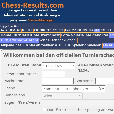
Logged on: Gast
Arabic
ARM
AZE
BIH
BUL
CAT
CHN
CRO
CZE
DEN
ENG
ESP
FAI
FIN
FRA
GER
GRE
INA
I
Home
TurnierDB
Meisterschaft
Foto-Galerie
Meldekartei
El
Turnierschach-Elozahl
Schnellschach-Elozahl
Allgemeines
Turnier anmelden: AUT
FIDE
Spieler anmelden
Elo AU
Willkommen bei den offiziellen Turnierscha
FIDE-Elolisten Stand
AUT-Elolisten Stand
13.945
Personennummer
Nachname
Vorname
Ebene
Bundesland
Spgem./Kreis/Verein
Nur "österreichische" Spieler (Land=A