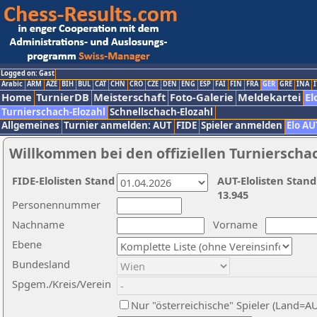
Logged on: Gast
Arabic
ARM
AZE
BIH
BUL
CAT
CHN
CRO
CZE
DEN
ENG
ESP
FAI
FIN
FRA
GER
GRE
INA
I
Home
TurnierDB
Meisterschaft
Foto-Galerie
Meldekartei
El
Turnierschach-Elozahl
Schnellschach-Elozahl
Allgemeines
Turnier anmelden: AUT
FIDE
Spieler anmelden
Elo AU
Willkommen bei den offiziellen Turnierscha
FIDE-Elolisten Stand
AUT-Elolisten Stand
13.945
Personennummer
Nachname
Vorname
Ebene
Bundesland
Spgem./Kreis/Verein
Nur "österreichische" Spieler (Land=A