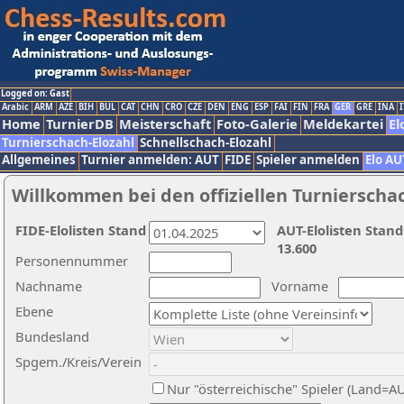
Logged on: Gast
Arabic
ARM
AZE
BIH
BUL
CAT
CHN
CRO
CZE
DEN
ENG
ESP
FAI
FIN
FRA
GER
GRE
INA
I
Home
TurnierDB
Meisterschaft
Foto-Galerie
Meldekartei
El
Turnierschach-Elozahl
Schnellschach-Elozahl
Allgemeines
Turnier anmelden: AUT
FIDE
Spieler anmelden
Elo AU
Willkommen bei den offiziellen Turnierscha
FIDE-Elolisten Stand
AUT-Elolisten Stand
13.600
Personennummer
Nachname
Vorname
Ebene
Bundesland
Spgem./Kreis/Verein
Nur "österreichische" Spieler (Land=A