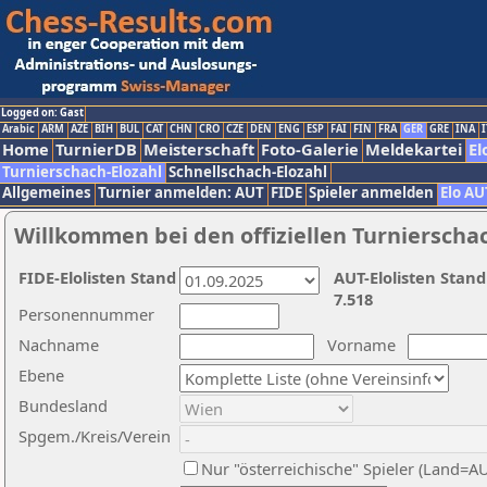
Logged on: Gast
Arabic
ARM
AZE
BIH
BUL
CAT
CHN
CRO
CZE
DEN
ENG
ESP
FAI
FIN
FRA
GER
GRE
INA
I
Home
TurnierDB
Meisterschaft
Foto-Galerie
Meldekartei
El
Turnierschach-Elozahl
Schnellschach-Elozahl
Allgemeines
Turnier anmelden: AUT
FIDE
Spieler anmelden
Elo AU
Willkommen bei den offiziellen Turnierscha
FIDE-Elolisten Stand
AUT-Elolisten Stand
7.518
Personennummer
Nachname
Vorname
Ebene
Bundesland
Spgem./Kreis/Verein
Nur "österreichische" Spieler (Land=A