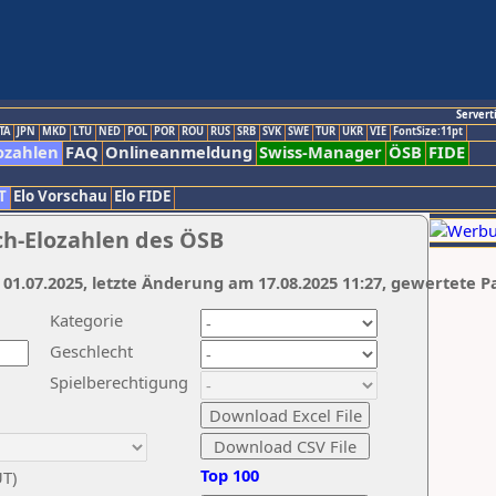
Servert
TA
JPN
MKD
LTU
NED
POL
POR
ROU
RUS
SRB
SVK
SWE
TUR
UKR
VIE
FontSize:11pt
ozahlen
FAQ
Onlineanmeldung
Swiss-Manager
ÖSB
FIDE
T
Elo Vorschau
Elo FIDE
ch-Elozahlen des ÖSB
 01.07.2025, letzte Änderung am 17.08.2025 11:27, gewertete P
Kategorie
Geschlecht
Spielberechtigung
Top 100
UT)