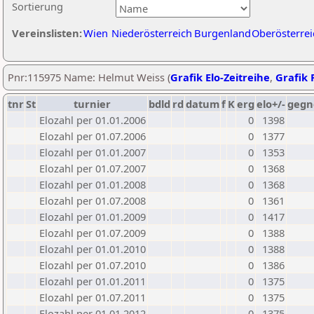
Sortierung
Vereinslisten:
Wien
Niederösterreich
Burgenland
Oberösterrei
Pnr:115975 Name: Helmut Weiss (
Grafik Elo-Zeitreihe
,
Grafik P
tnr
St
turnier
bdld
rd
datum
f
K
erg
elo+/-
gegn
Elozahl per 01.01.2006
0
1398
Elozahl per 01.07.2006
0
1377
Elozahl per 01.01.2007
0
1353
Elozahl per 01.07.2007
0
1368
Elozahl per 01.01.2008
0
1368
Elozahl per 01.07.2008
0
1361
Elozahl per 01.01.2009
0
1417
Elozahl per 01.07.2009
0
1388
Elozahl per 01.01.2010
0
1388
Elozahl per 01.07.2010
0
1386
Elozahl per 01.01.2011
0
1375
Elozahl per 01.07.2011
0
1375
Elozahl per 01.01.2012
0
1375