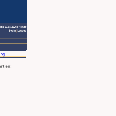
ime 07.08.2026 07:54:50
Login
Logout
artien: