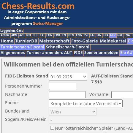
Logged on: Gast
Arabic
ARM
AZE
BIH
BUL
CAT
CHN
CRO
CZE
DEN
ENG
ESP
FAI
FIN
FRA
GER
GRE
INA
I
Home
TurnierDB
Meisterschaft
Foto-Galerie
Meldekartei
El
Turnierschach-Elozahl
Schnellschach-Elozahl
Allgemeines
Turnier anmelden: AUT
FIDE
Spieler anmelden
Elo AU
Willkommen bei den offiziellen Turnierscha
FIDE-Elolisten Stand
AUT-Elolisten Stand
7.518
Personennummer
Nachname
Vorname
Ebene
Bundesland
Spgem./Kreis/Verein
Nur "österreichische" Spieler (Land=A