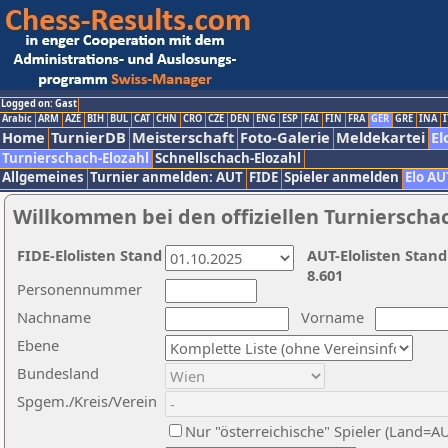
Logged on: Gast
Arabic
ARM
AZE
BIH
BUL
CAT
CHN
CRO
CZE
DEN
ENG
ESP
FAI
FIN
FRA
GER
GRE
INA
I
Home
TurnierDB
Meisterschaft
Foto-Galerie
Meldekartei
El
Turnierschach-Elozahl
Schnellschach-Elozahl
Allgemeines
Turnier anmelden: AUT
FIDE
Spieler anmelden
Elo AU
Willkommen bei den offiziellen Turnierscha
FIDE-Elolisten Stand
AUT-Elolisten Stand
8.601
Personennummer
Nachname
Vorname
Ebene
Bundesland
Spgem./Kreis/Verein
Nur "österreichische" Spieler (Land=A