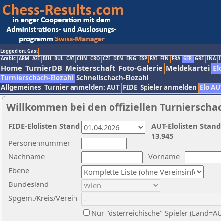
Logged on: Gast
Arabic
ARM
AZE
BIH
BUL
CAT
CHN
CRO
CZE
DEN
ENG
ESP
FAI
FIN
FRA
GER
GRE
INA
I
Home
TurnierDB
Meisterschaft
Foto-Galerie
Meldekartei
El
Turnierschach-Elozahl
Schnellschach-Elozahl
Allgemeines
Turnier anmelden: AUT
FIDE
Spieler anmelden
Elo AU
Willkommen bei den offiziellen Turnierscha
FIDE-Elolisten Stand
AUT-Elolisten Stand
13.945
Personennummer
Nachname
Vorname
Ebene
Bundesland
Spgem./Kreis/Verein
Nur "österreichische" Spieler (Land=A