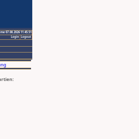
ime 07.08.2026 11:45:51
Login
Logout
artien: