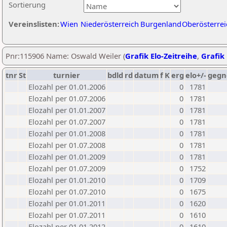
Sortierung
Vereinslisten:
Wien
Niederösterreich
Burgenland
Oberösterrei
Pnr:115906 Name: Oswald Weiler (
Grafik Elo-Zeitreihe
,
Grafik 
tnr
St
turnier
bdld
rd
datum
f
K
erg
elo+/-
gegn
Elozahl per 01.01.2006
0
1781
Elozahl per 01.07.2006
0
1781
Elozahl per 01.01.2007
0
1781
Elozahl per 01.07.2007
0
1781
Elozahl per 01.01.2008
0
1781
Elozahl per 01.07.2008
0
1781
Elozahl per 01.01.2009
0
1781
Elozahl per 01.07.2009
0
1752
Elozahl per 01.01.2010
0
1709
Elozahl per 01.07.2010
0
1675
Elozahl per 01.01.2011
0
1620
Elozahl per 01.07.2011
0
1610
Elozahl per 01.01.2012
0
1610