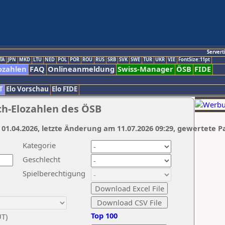
Servert
TA
JPN
MKD
LTU
NED
POL
POR
ROU
RUS
SRB
SVK
SWE
TUR
UKR
VIE
FontSize:11pt
ozahlen
FAQ
Onlineanmeldung
Swiss-Manager
ÖSB
FIDE
T
Elo Vorschau
Elo FIDE
ch-Elozahlen des ÖSB
 01.04.2026, letzte Änderung am 11.07.2026 09:29, gewertete P
Kategorie
Geschlecht
Spielberechtigung
Top 100
UT)