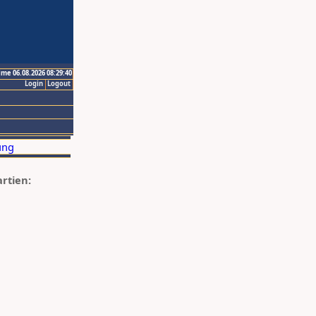
ime 06.08.2026 08:29:40
Login
Logout
artien: