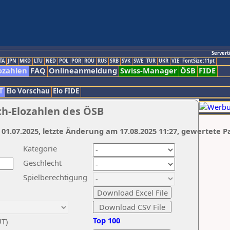
Servert
TA
JPN
MKD
LTU
NED
POL
POR
ROU
RUS
SRB
SVK
SWE
TUR
UKR
VIE
FontSize:11pt
ozahlen
FAQ
Onlineanmeldung
Swiss-Manager
ÖSB
FIDE
T
Elo Vorschau
Elo FIDE
ch-Elozahlen des ÖSB
 01.07.2025, letzte Änderung am 17.08.2025 11:27, gewertete P
Kategorie
Geschlecht
Spielberechtigung
Top 100
UT)