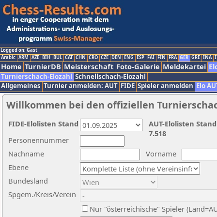
Logged on: Gast
Arabic
ARM
AZE
BIH
BUL
CAT
CHN
CRO
CZE
DEN
ENG
ESP
FAI
FIN
FRA
GER
GRE
INA
I
Home
TurnierDB
Meisterschaft
Foto-Galerie
Meldekartei
El
Turnierschach-Elozahl
Schnellschach-Elozahl
Allgemeines
Turnier anmelden: AUT
FIDE
Spieler anmelden
Elo AU
Willkommen bei den offiziellen Turnierscha
FIDE-Elolisten Stand
AUT-Elolisten Stand
7.518
Personennummer
Nachname
Vorname
Ebene
Bundesland
Spgem./Kreis/Verein
Nur "österreichische" Spieler (Land=A