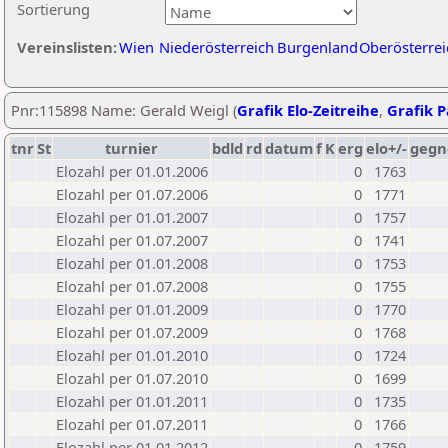
Sortierung
Vereinslisten:
Wien
Niederösterreich
Burgenland
Oberösterrei
Pnr:115898 Name: Gerald Weigl (
Grafik Elo-Zeitreihe
,
Grafik P
tnr
St
turnier
bdld
rd
datum
f
K
erg
elo+/-
gegn
Elozahl per 01.01.2006
0
1763
Elozahl per 01.07.2006
0
1771
Elozahl per 01.01.2007
0
1757
Elozahl per 01.07.2007
0
1741
Elozahl per 01.01.2008
0
1753
Elozahl per 01.07.2008
0
1755
Elozahl per 01.01.2009
0
1770
Elozahl per 01.07.2009
0
1768
Elozahl per 01.01.2010
0
1724
Elozahl per 01.07.2010
0
1699
Elozahl per 01.01.2011
0
1735
Elozahl per 01.07.2011
0
1766
Elozahl per 01.01.2012
0
1759