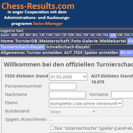
Logged on: Gast
Arabic
ARM
AZE
BIH
BUL
CAT
CHN
CRO
CZE
DEN
ENG
ESP
FAI
FIN
FRA
GER
GRE
INA
I
Home
TurnierDB
Meisterschaft
Foto-Galerie
Meldekartei
El
Turnierschach-Elozahl
Schnellschach-Elozahl
Allgemeines
Turnier anmelden: AUT
FIDE
Spieler anmelden
Elo AU
Willkommen bei den offiziellen Turnierscha
FIDE-Elolisten Stand
AUT-Elolisten Stand
10.879
Personennummer
Nachname
Vorname
Ebene
Bundesland
Spgem./Kreis/Verein
Nur "österreichische" Spieler (Land=A