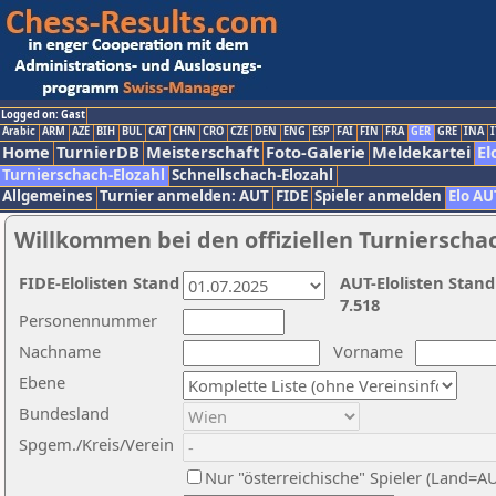
Logged on: Gast
Arabic
ARM
AZE
BIH
BUL
CAT
CHN
CRO
CZE
DEN
ENG
ESP
FAI
FIN
FRA
GER
GRE
INA
I
Home
TurnierDB
Meisterschaft
Foto-Galerie
Meldekartei
El
Turnierschach-Elozahl
Schnellschach-Elozahl
Allgemeines
Turnier anmelden: AUT
FIDE
Spieler anmelden
Elo AU
Willkommen bei den offiziellen Turnierscha
FIDE-Elolisten Stand
AUT-Elolisten Stand
7.518
Personennummer
Nachname
Vorname
Ebene
Bundesland
Spgem./Kreis/Verein
Nur "österreichische" Spieler (Land=A