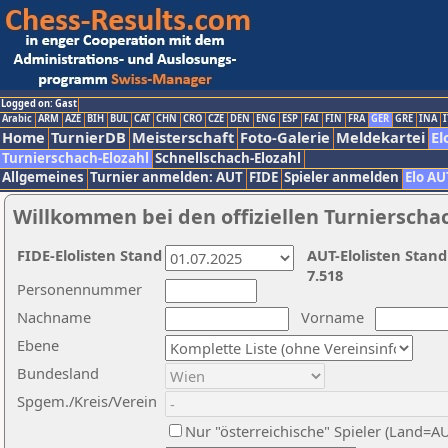
Logged on: Gast
Arabic
ARM
AZE
BIH
BUL
CAT
CHN
CRO
CZE
DEN
ENG
ESP
FAI
FIN
FRA
GER
GRE
INA
I
Home
TurnierDB
Meisterschaft
Foto-Galerie
Meldekartei
El
Turnierschach-Elozahl
Schnellschach-Elozahl
Allgemeines
Turnier anmelden: AUT
FIDE
Spieler anmelden
Elo AU
Willkommen bei den offiziellen Turnierscha
FIDE-Elolisten Stand
AUT-Elolisten Stand
7.518
Personennummer
Nachname
Vorname
Ebene
Bundesland
Spgem./Kreis/Verein
Nur "österreichische" Spieler (Land=A