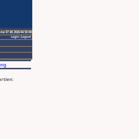
ime 07.08.2026 04:50:00
Login
Logout
artien: