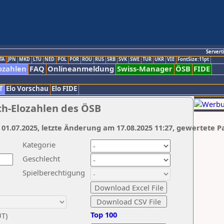
Servert
TA
JPN
MKD
LTU
NED
POL
POR
ROU
RUS
SRB
SVK
SWE
TUR
UKR
VIE
FontSize:11pt
ozahlen
FAQ
Onlineanmeldung
Swiss-Manager
ÖSB
FIDE
T
Elo Vorschau
Elo FIDE
ch-Elozahlen des ÖSB
 01.07.2025, letzte Änderung am 17.08.2025 11:27, gewertete P
Kategorie
Geschlecht
Spielberechtigung
Top 100
UT)