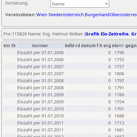
Sortierung
Vereinslisten:
Wien
Niederösterreich
Burgenland
Oberösterrei
Pnr:115829 Name: Ing. Helmut Weber (
Grafik Elo-Zeitreihe
,
Gr
tnr
St
turnier
bdld
rd
datum
f
K
erg
elo+/-
gegn
Elozahl per 01.01.2006
0
1790
Elozahl per 01.07.2006
0
1755
Elozahl per 01.01.2007
0
1757
Elozahl per 01.07.2007
0
1806
Elozahl per 01.01.2008
0
1797
Elozahl per 01.07.2008
0
1791
Elozahl per 01.01.2009
0
1780
Elozahl per 01.07.2009
0
1754
Elozahl per 01.01.2010
0
1701
Elozahl per 01.07.2010
0
1688
Elozahl per 01.01.2011
0
1713
Elozahl per 01.07.2011
0
1681
Elozahl per 01.01.2012
0
1657