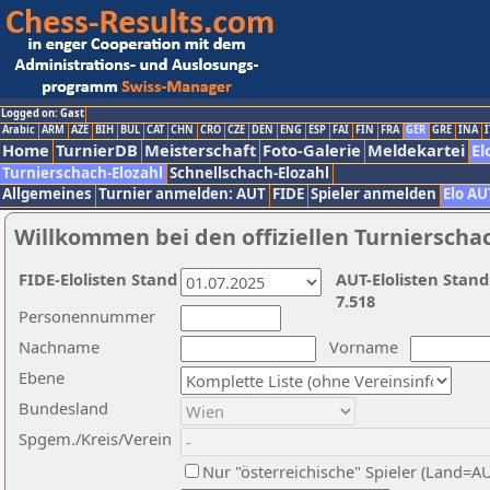
Logged on: Gast
Arabic
ARM
AZE
BIH
BUL
CAT
CHN
CRO
CZE
DEN
ENG
ESP
FAI
FIN
FRA
GER
GRE
INA
I
Home
TurnierDB
Meisterschaft
Foto-Galerie
Meldekartei
El
Turnierschach-Elozahl
Schnellschach-Elozahl
Allgemeines
Turnier anmelden: AUT
FIDE
Spieler anmelden
Elo AU
Willkommen bei den offiziellen Turnierscha
FIDE-Elolisten Stand
AUT-Elolisten Stand
7.518
Personennummer
Nachname
Vorname
Ebene
Bundesland
Spgem./Kreis/Verein
Nur "österreichische" Spieler (Land=A