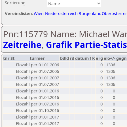
Sortierung
Vereinslisten:
Wien
Niederösterreich
Burgenland
Oberösterrei
Pnr:115779 Name: Michael Wa
Zeitreihe
,
Grafik Partie-Statis
tnr
St
turnier
bdld
rd
datum
f
K
erg
elo+/-
gegn
Elozahl per 01.01.2006
0
1306
Elozahl per 01.07.2006
0
1306
Elozahl per 01.01.2007
0
1306
Elozahl per 01.07.2007
0
1306
Elozahl per 01.01.2016
0
0
Elozahl per 01.04.2016
0
0
Elozahl per 01.07.2016
0
0
Elozahl per 01.10.2016
0
0
Elozahl per 01.01.2017
0
0
Elozahl per 01.04.2017
0
0