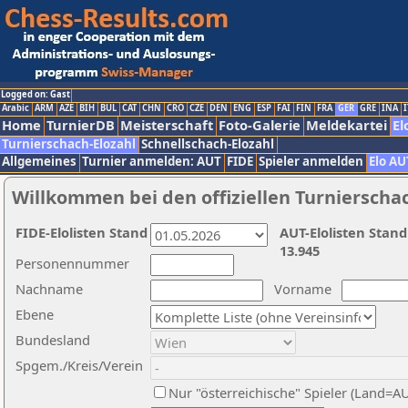
Logged on: Gast
Arabic
ARM
AZE
BIH
BUL
CAT
CHN
CRO
CZE
DEN
ENG
ESP
FAI
FIN
FRA
GER
GRE
INA
I
Home
TurnierDB
Meisterschaft
Foto-Galerie
Meldekartei
El
Turnierschach-Elozahl
Schnellschach-Elozahl
Allgemeines
Turnier anmelden: AUT
FIDE
Spieler anmelden
Elo AU
Willkommen bei den offiziellen Turnierscha
FIDE-Elolisten Stand
AUT-Elolisten Stand
13.945
Personennummer
Nachname
Vorname
Ebene
Bundesland
Spgem./Kreis/Verein
Nur "österreichische" Spieler (Land=A