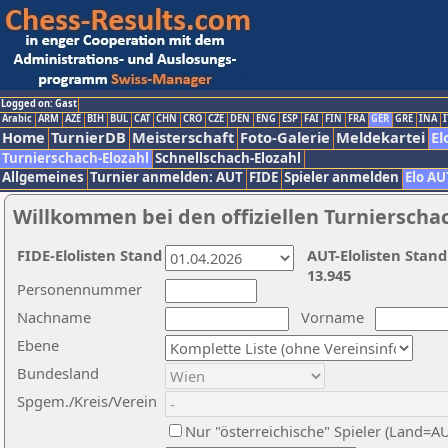
Logged on: Gast
Arabic
ARM
AZE
BIH
BUL
CAT
CHN
CRO
CZE
DEN
ENG
ESP
FAI
FIN
FRA
GER
GRE
INA
I
Home
TurnierDB
Meisterschaft
Foto-Galerie
Meldekartei
El
Turnierschach-Elozahl
Schnellschach-Elozahl
Allgemeines
Turnier anmelden: AUT
FIDE
Spieler anmelden
Elo AU
Willkommen bei den offiziellen Turnierscha
FIDE-Elolisten Stand
AUT-Elolisten Stand
13.945
Personennummer
Nachname
Vorname
Ebene
Bundesland
Spgem./Kreis/Verein
Nur "österreichische" Spieler (Land=A