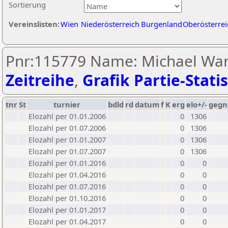
Sortierung
Vereinslisten:
Wien
Niederösterreich
Burgenland
Oberösterrei
Pnr:115779 Name: Michael Wa
Zeitreihe
,
Grafik Partie-Statis
tnr
St
turnier
bdld
rd
datum
f
K
erg
elo+/-
gegn
Elozahl per 01.01.2006
0
1306
Elozahl per 01.07.2006
0
1306
Elozahl per 01.01.2007
0
1306
Elozahl per 01.07.2007
0
1306
Elozahl per 01.01.2016
0
0
Elozahl per 01.04.2016
0
0
Elozahl per 01.07.2016
0
0
Elozahl per 01.10.2016
0
0
Elozahl per 01.01.2017
0
0
Elozahl per 01.04.2017
0
0