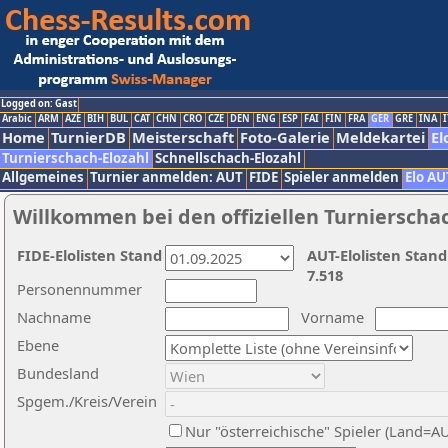
Logged on: Gast
Arabic
ARM
AZE
BIH
BUL
CAT
CHN
CRO
CZE
DEN
ENG
ESP
FAI
FIN
FRA
GER
GRE
INA
I
Home
TurnierDB
Meisterschaft
Foto-Galerie
Meldekartei
El
Turnierschach-Elozahl
Schnellschach-Elozahl
Allgemeines
Turnier anmelden: AUT
FIDE
Spieler anmelden
Elo AU
Willkommen bei den offiziellen Turnierscha
FIDE-Elolisten Stand
AUT-Elolisten Stand
7.518
Personennummer
Nachname
Vorname
Ebene
Bundesland
Spgem./Kreis/Verein
Nur "österreichische" Spieler (Land=A