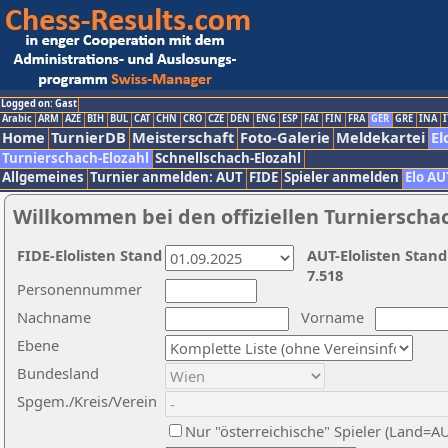
Logged on: Gast
Arabic
ARM
AZE
BIH
BUL
CAT
CHN
CRO
CZE
DEN
ENG
ESP
FAI
FIN
FRA
GER
GRE
INA
I
Home
TurnierDB
Meisterschaft
Foto-Galerie
Meldekartei
El
Turnierschach-Elozahl
Schnellschach-Elozahl
Allgemeines
Turnier anmelden: AUT
FIDE
Spieler anmelden
Elo AU
Willkommen bei den offiziellen Turnierscha
FIDE-Elolisten Stand
AUT-Elolisten Stand
7.518
Personennummer
Nachname
Vorname
Ebene
Bundesland
Spgem./Kreis/Verein
Nur "österreichische" Spieler (Land=A