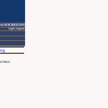
ime 08.08.2026 03:24:01
Login
Logout
artien: