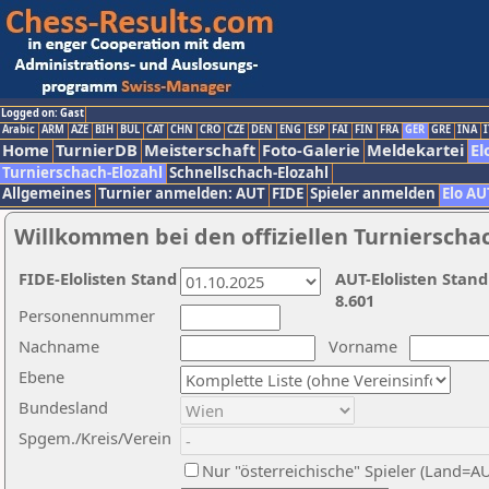
Logged on: Gast
Arabic
ARM
AZE
BIH
BUL
CAT
CHN
CRO
CZE
DEN
ENG
ESP
FAI
FIN
FRA
GER
GRE
INA
I
Home
TurnierDB
Meisterschaft
Foto-Galerie
Meldekartei
El
Turnierschach-Elozahl
Schnellschach-Elozahl
Allgemeines
Turnier anmelden: AUT
FIDE
Spieler anmelden
Elo AU
Willkommen bei den offiziellen Turnierscha
FIDE-Elolisten Stand
AUT-Elolisten Stand
8.601
Personennummer
Nachname
Vorname
Ebene
Bundesland
Spgem./Kreis/Verein
Nur "österreichische" Spieler (Land=A