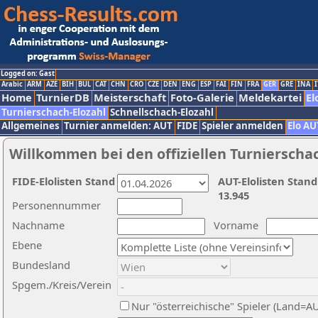
Logged on: Gast
Arabic
ARM
AZE
BIH
BUL
CAT
CHN
CRO
CZE
DEN
ENG
ESP
FAI
FIN
FRA
GER
GRE
INA
I
Home
TurnierDB
Meisterschaft
Foto-Galerie
Meldekartei
El
Turnierschach-Elozahl
Schnellschach-Elozahl
Allgemeines
Turnier anmelden: AUT
FIDE
Spieler anmelden
Elo AU
Willkommen bei den offiziellen Turnierscha
FIDE-Elolisten Stand
AUT-Elolisten Stand
13.945
Personennummer
Nachname
Vorname
Ebene
Bundesland
Spgem./Kreis/Verein
Nur "österreichische" Spieler (Land=A