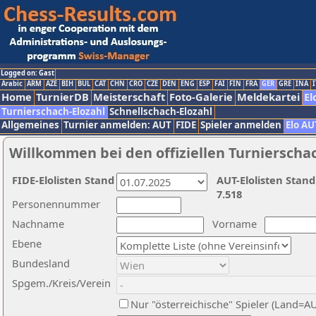
Logged on: Gast
Arabic
ARM
AZE
BIH
BUL
CAT
CHN
CRO
CZE
DEN
ENG
ESP
FAI
FIN
FRA
GER
GRE
INA
I
Home
TurnierDB
Meisterschaft
Foto-Galerie
Meldekartei
El
Turnierschach-Elozahl
Schnellschach-Elozahl
Allgemeines
Turnier anmelden: AUT
FIDE
Spieler anmelden
Elo AU
Willkommen bei den offiziellen Turnierscha
FIDE-Elolisten Stand
AUT-Elolisten Stand
7.518
Personennummer
Nachname
Vorname
Ebene
Bundesland
Spgem./Kreis/Verein
Nur "österreichische" Spieler (Land=A