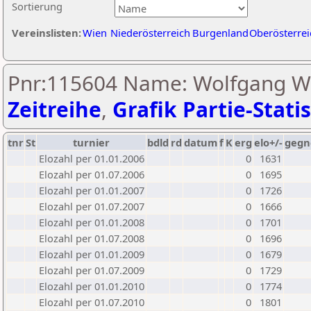
Sortierung
Vereinslisten:
Wien
Niederösterreich
Burgenland
Oberösterrei
Pnr:115604 Name: Wolfgang Wa
Zeitreihe
,
Grafik Partie-Statis
tnr
St
turnier
bdld
rd
datum
f
K
erg
elo+/-
gegn
Elozahl per 01.01.2006
0
1631
Elozahl per 01.07.2006
0
1695
Elozahl per 01.01.2007
0
1726
Elozahl per 01.07.2007
0
1666
Elozahl per 01.01.2008
0
1701
Elozahl per 01.07.2008
0
1696
Elozahl per 01.01.2009
0
1679
Elozahl per 01.07.2009
0
1729
Elozahl per 01.01.2010
0
1774
Elozahl per 01.07.2010
0
1801