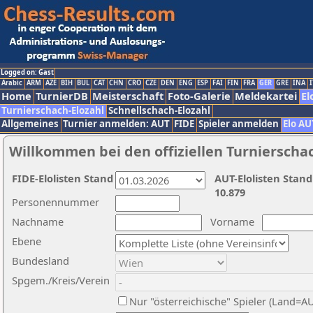
Logged on: Gast
Arabic
ARM
AZE
BIH
BUL
CAT
CHN
CRO
CZE
DEN
ENG
ESP
FAI
FIN
FRA
GER
GRE
INA
I
Home
TurnierDB
Meisterschaft
Foto-Galerie
Meldekartei
El
Turnierschach-Elozahl
Schnellschach-Elozahl
Allgemeines
Turnier anmelden: AUT
FIDE
Spieler anmelden
Elo AU
Willkommen bei den offiziellen Turnierscha
FIDE-Elolisten Stand
AUT-Elolisten Stand
10.879
Personennummer
Nachname
Vorname
Ebene
Bundesland
Spgem./Kreis/Verein
Nur "österreichische" Spieler (Land=A