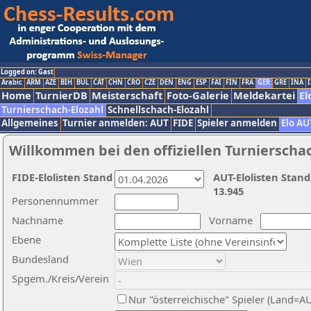
Logged on: Gast
Arabic
ARM
AZE
BIH
BUL
CAT
CHN
CRO
CZE
DEN
ENG
ESP
FAI
FIN
FRA
GER
GRE
INA
I
Home
TurnierDB
Meisterschaft
Foto-Galerie
Meldekartei
El
Turnierschach-Elozahl
Schnellschach-Elozahl
Allgemeines
Turnier anmelden: AUT
FIDE
Spieler anmelden
Elo AU
Willkommen bei den offiziellen Turnierscha
FIDE-Elolisten Stand
AUT-Elolisten Stand
13.945
Personennummer
Nachname
Vorname
Ebene
Bundesland
Spgem./Kreis/Verein
Nur "österreichische" Spieler (Land=A