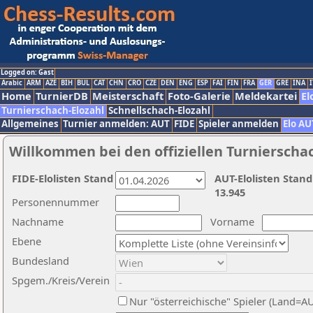
Logged on: Gast
Arabic
ARM
AZE
BIH
BUL
CAT
CHN
CRO
CZE
DEN
ENG
ESP
FAI
FIN
FRA
GER
GRE
INA
I
Home
TurnierDB
Meisterschaft
Foto-Galerie
Meldekartei
El
Turnierschach-Elozahl
Schnellschach-Elozahl
Allgemeines
Turnier anmelden: AUT
FIDE
Spieler anmelden
Elo AU
Willkommen bei den offiziellen Turnierscha
FIDE-Elolisten Stand
AUT-Elolisten Stand
13.945
Personennummer
Nachname
Vorname
Ebene
Bundesland
Spgem./Kreis/Verein
Nur "österreichische" Spieler (Land=A