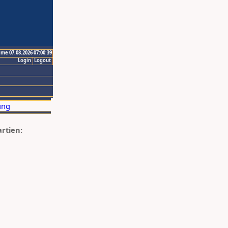
ime 07.08.2026 07:00:39
Login
Logout
artien: