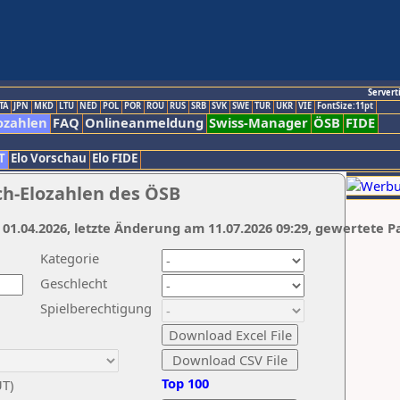
Servert
TA
JPN
MKD
LTU
NED
POL
POR
ROU
RUS
SRB
SVK
SWE
TUR
UKR
VIE
FontSize:11pt
ozahlen
FAQ
Onlineanmeldung
Swiss-Manager
ÖSB
FIDE
T
Elo Vorschau
Elo FIDE
ch-Elozahlen des ÖSB
 01.04.2026, letzte Änderung am 11.07.2026 09:29, gewertete P
Kategorie
Geschlecht
Spielberechtigung
Top 100
UT)