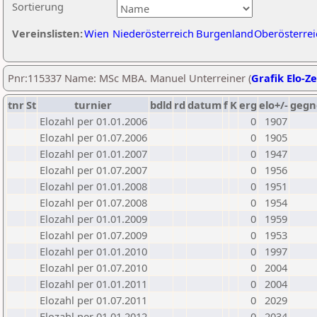
Sortierung
Vereinslisten:
Wien
Niederösterreich
Burgenland
Oberösterrei
Pnr:115337 Name: MSc MBA. Manuel Unterreiner (
Grafik Elo-Ze
tnr
St
turnier
bdld
rd
datum
f
K
erg
elo+/-
gegn
Elozahl per 01.01.2006
0
1907
Elozahl per 01.07.2006
0
1905
Elozahl per 01.01.2007
0
1947
Elozahl per 01.07.2007
0
1956
Elozahl per 01.01.2008
0
1951
Elozahl per 01.07.2008
0
1954
Elozahl per 01.01.2009
0
1959
Elozahl per 01.07.2009
0
1953
Elozahl per 01.01.2010
0
1997
Elozahl per 01.07.2010
0
2004
Elozahl per 01.01.2011
0
2004
Elozahl per 01.07.2011
0
2029
Elozahl per 01.01.2012
0
2034