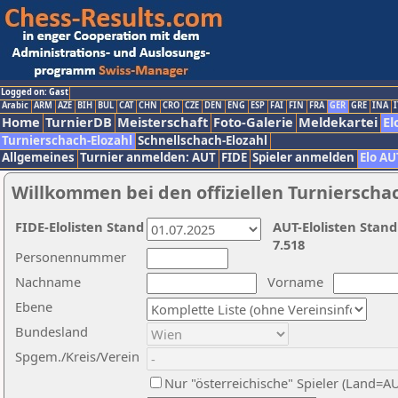
Logged on: Gast
Arabic
ARM
AZE
BIH
BUL
CAT
CHN
CRO
CZE
DEN
ENG
ESP
FAI
FIN
FRA
GER
GRE
INA
I
Home
TurnierDB
Meisterschaft
Foto-Galerie
Meldekartei
El
Turnierschach-Elozahl
Schnellschach-Elozahl
Allgemeines
Turnier anmelden: AUT
FIDE
Spieler anmelden
Elo AU
Willkommen bei den offiziellen Turnierscha
FIDE-Elolisten Stand
AUT-Elolisten Stand
7.518
Personennummer
Nachname
Vorname
Ebene
Bundesland
Spgem./Kreis/Verein
Nur "österreichische" Spieler (Land=A