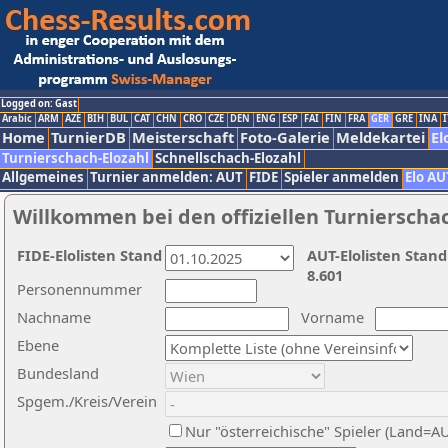
Logged on: Gast
Arabic
ARM
AZE
BIH
BUL
CAT
CHN
CRO
CZE
DEN
ENG
ESP
FAI
FIN
FRA
GER
GRE
INA
I
Home
TurnierDB
Meisterschaft
Foto-Galerie
Meldekartei
El
Turnierschach-Elozahl
Schnellschach-Elozahl
Allgemeines
Turnier anmelden: AUT
FIDE
Spieler anmelden
Elo AU
Willkommen bei den offiziellen Turnierscha
FIDE-Elolisten Stand
AUT-Elolisten Stand
8.601
Personennummer
Nachname
Vorname
Ebene
Bundesland
Spgem./Kreis/Verein
Nur "österreichische" Spieler (Land=A