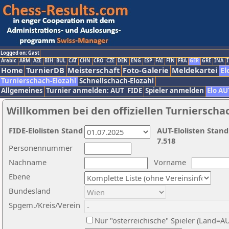
Logged on: Gast
Arabic
ARM
AZE
BIH
BUL
CAT
CHN
CRO
CZE
DEN
ENG
ESP
FAI
FIN
FRA
GER
GRE
INA
I
Home
TurnierDB
Meisterschaft
Foto-Galerie
Meldekartei
El
Turnierschach-Elozahl
Schnellschach-Elozahl
Allgemeines
Turnier anmelden: AUT
FIDE
Spieler anmelden
Elo AU
Willkommen bei den offiziellen Turnierscha
FIDE-Elolisten Stand
AUT-Elolisten Stand
7.518
Personennummer
Nachname
Vorname
Ebene
Bundesland
Spgem./Kreis/Verein
Nur "österreichische" Spieler (Land=A