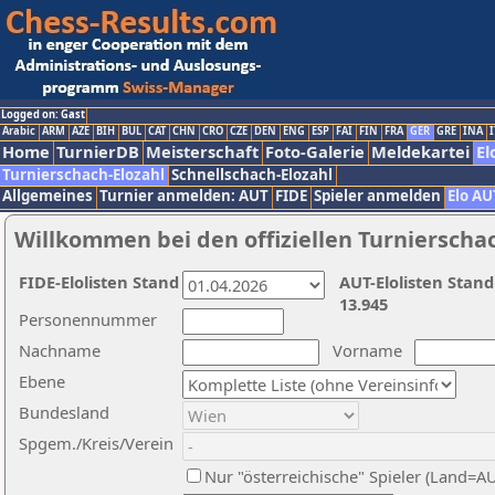
Logged on: Gast
Arabic
ARM
AZE
BIH
BUL
CAT
CHN
CRO
CZE
DEN
ENG
ESP
FAI
FIN
FRA
GER
GRE
INA
I
Home
TurnierDB
Meisterschaft
Foto-Galerie
Meldekartei
El
Turnierschach-Elozahl
Schnellschach-Elozahl
Allgemeines
Turnier anmelden: AUT
FIDE
Spieler anmelden
Elo AU
Willkommen bei den offiziellen Turnierscha
FIDE-Elolisten Stand
AUT-Elolisten Stand
13.945
Personennummer
Nachname
Vorname
Ebene
Bundesland
Spgem./Kreis/Verein
Nur "österreichische" Spieler (Land=A