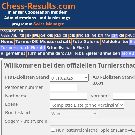
Logged on: Gast
Arabic
ARM
AZE
BIH
BUL
CAT
CHN
CRO
CZE
DEN
ENG
ESP
FAI
FIN
FRA
GER
GRE
INA
I
Home
TurnierDB
Meisterschaft
Foto-Galerie
Meldekartei
El
Turnierschach-Elozahl
Schnellschach-Elozahl
Allgemeines
Turnier anmelden: AUT
FIDE
Spieler anmelden
Elo AU
Willkommen bei den offiziellen Turnierscha
FIDE-Elolisten Stand
AUT-Elolisten Stand
8.601
Personennummer
Nachname
Vorname
Ebene
Bundesland
Spgem./Kreis/Verein
Nur "österreichische" Spieler (Land=A