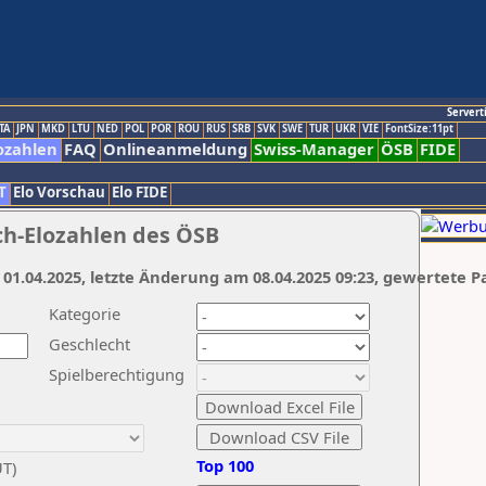
Servert
TA
JPN
MKD
LTU
NED
POL
POR
ROU
RUS
SRB
SVK
SWE
TUR
UKR
VIE
FontSize:11pt
ozahlen
FAQ
Onlineanmeldung
Swiss-Manager
ÖSB
FIDE
T
Elo Vorschau
Elo FIDE
ch-Elozahlen des ÖSB
 01.04.2025, letzte Änderung am 08.04.2025 09:23, gewertete P
Kategorie
Geschlecht
Spielberechtigung
Top 100
UT)