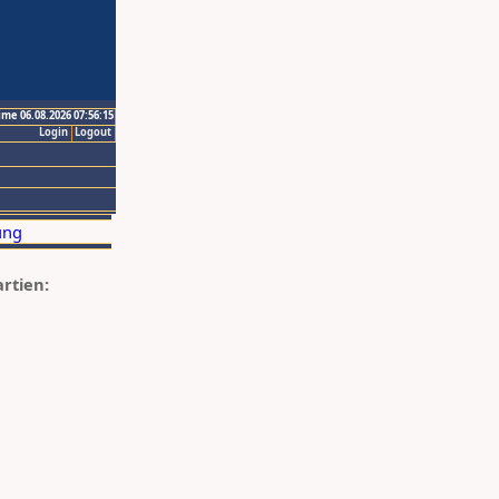
ime 06.08.2026 07:56:15
Login
Logout
artien: