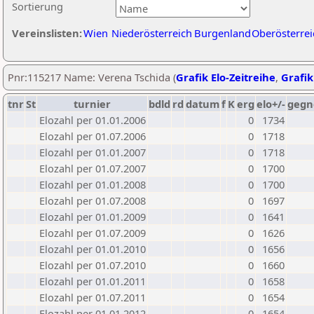
Sortierung
Vereinslisten:
Wien
Niederösterreich
Burgenland
Oberösterrei
Pnr:115217 Name: Verena Tschida (
Grafik Elo-Zeitreihe
,
Grafik
tnr
St
turnier
bdld
rd
datum
f
K
erg
elo+/-
gegn
Elozahl per 01.01.2006
0
1734
Elozahl per 01.07.2006
0
1718
Elozahl per 01.01.2007
0
1718
Elozahl per 01.07.2007
0
1700
Elozahl per 01.01.2008
0
1700
Elozahl per 01.07.2008
0
1697
Elozahl per 01.01.2009
0
1641
Elozahl per 01.07.2009
0
1626
Elozahl per 01.01.2010
0
1656
Elozahl per 01.07.2010
0
1660
Elozahl per 01.01.2011
0
1658
Elozahl per 01.07.2011
0
1654
Elozahl per 01.01.2012
0
1654