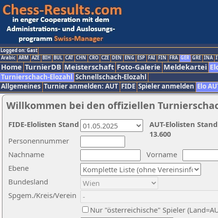
Logged on: Gast
Arabic
ARM
AZE
BIH
BUL
CAT
CHN
CRO
CZE
DEN
ENG
ESP
FAI
FIN
FRA
GER
GRE
INA
I
Home
TurnierDB
Meisterschaft
Foto-Galerie
Meldekartei
El
Turnierschach-Elozahl
Schnellschach-Elozahl
Allgemeines
Turnier anmelden: AUT
FIDE
Spieler anmelden
Elo AU
Willkommen bei den offiziellen Turnierscha
FIDE-Elolisten Stand
AUT-Elolisten Stand
13.600
Personennummer
Nachname
Vorname
Ebene
Bundesland
Spgem./Kreis/Verein
Nur "österreichische" Spieler (Land=A