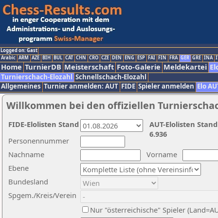
Logged on: Gast
Arabic
ARM
AZE
BIH
BUL
CAT
CHN
CRO
CZE
DEN
ENG
ESP
FAI
FIN
FRA
GER
GRE
INA
I
Home
TurnierDB
Meisterschaft
Foto-Galerie
Meldekartei
El
Turnierschach-Elozahl
Schnellschach-Elozahl
Allgemeines
Turnier anmelden: AUT
FIDE
Spieler anmelden
Elo AU
Willkommen bei den offiziellen Turnierscha
FIDE-Elolisten Stand
AUT-Elolisten Stand
6.936
Personennummer
Nachname
Vorname
Ebene
Bundesland
Spgem./Kreis/Verein
Nur "österreichische" Spieler (Land=A