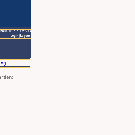
ime 07.08.2026 12:55:13
Login
Logout
artien: