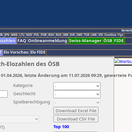
Servert
TA
JPN
MKD
LTU
NED
POL
POR
ROU
RUS
SRB
SVK
SWE
TUR
UKR
VIE
FontSize:11pt
ozahlen
FAQ
Onlineanmeldung
Swiss-Manager
ÖSB
FIDE
T
Elo Vorschau
Elo FIDE
ch-Elozahlen des ÖSB
 01.04.2026, letzte Änderung am 11.07.2026 09:29, gewertete P
Kategorie
Geschlecht
Spielberechtigung
Top 100
UT)