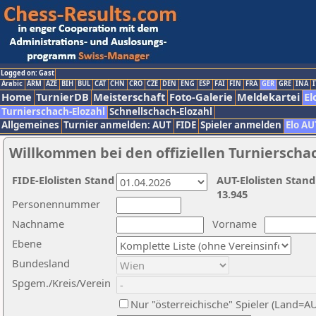
Logged on: Gast
Arabic
ARM
AZE
BIH
BUL
CAT
CHN
CRO
CZE
DEN
ENG
ESP
FAI
FIN
FRA
GER
GRE
INA
I
Home
TurnierDB
Meisterschaft
Foto-Galerie
Meldekartei
El
Turnierschach-Elozahl
Schnellschach-Elozahl
Allgemeines
Turnier anmelden: AUT
FIDE
Spieler anmelden
Elo AU
Willkommen bei den offiziellen Turnierscha
FIDE-Elolisten Stand
AUT-Elolisten Stand
13.945
Personennummer
Nachname
Vorname
Ebene
Bundesland
Spgem./Kreis/Verein
Nur "österreichische" Spieler (Land=A