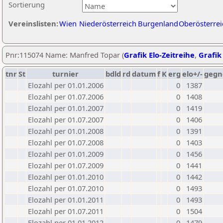
Sortierung
Vereinslisten:
Wien
Niederösterreich
Burgenland
Oberösterrei
Pnr:115074 Name: Manfred Topar (
Grafik Elo-Zeitreihe
,
Grafik 
tnr
St
turnier
bdld
rd
datum
f
K
erg
elo+/-
gegn
Elozahl per 01.01.2006
0
1387
Elozahl per 01.07.2006
0
1408
Elozahl per 01.01.2007
0
1419
Elozahl per 01.07.2007
0
1406
Elozahl per 01.01.2008
0
1391
Elozahl per 01.07.2008
0
1403
Elozahl per 01.01.2009
0
1456
Elozahl per 01.07.2009
0
1441
Elozahl per 01.01.2010
0
1442
Elozahl per 01.07.2010
0
1493
Elozahl per 01.01.2011
0
1493
Elozahl per 01.07.2011
0
1504
Elozahl per 01.01.2012
0
1479