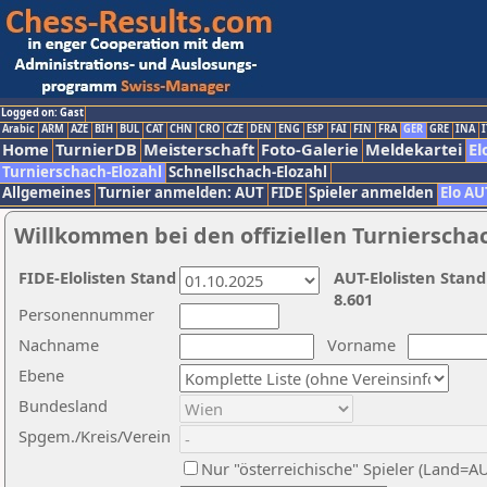
Logged on: Gast
Arabic
ARM
AZE
BIH
BUL
CAT
CHN
CRO
CZE
DEN
ENG
ESP
FAI
FIN
FRA
GER
GRE
INA
I
Home
TurnierDB
Meisterschaft
Foto-Galerie
Meldekartei
El
Turnierschach-Elozahl
Schnellschach-Elozahl
Allgemeines
Turnier anmelden: AUT
FIDE
Spieler anmelden
Elo AU
Willkommen bei den offiziellen Turnierscha
FIDE-Elolisten Stand
AUT-Elolisten Stand
8.601
Personennummer
Nachname
Vorname
Ebene
Bundesland
Spgem./Kreis/Verein
Nur "österreichische" Spieler (Land=A