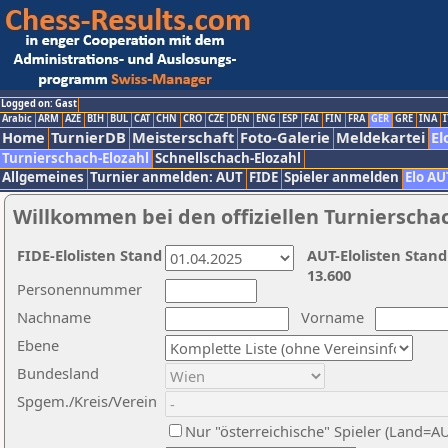
Logged on: Gast
Arabic
ARM
AZE
BIH
BUL
CAT
CHN
CRO
CZE
DEN
ENG
ESP
FAI
FIN
FRA
GER
GRE
INA
I
Home
TurnierDB
Meisterschaft
Foto-Galerie
Meldekartei
El
Turnierschach-Elozahl
Schnellschach-Elozahl
Allgemeines
Turnier anmelden: AUT
FIDE
Spieler anmelden
Elo AU
Willkommen bei den offiziellen Turnierscha
FIDE-Elolisten Stand
AUT-Elolisten Stand
13.600
Personennummer
Nachname
Vorname
Ebene
Bundesland
Spgem./Kreis/Verein
Nur "österreichische" Spieler (Land=A