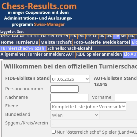
Logged on: Gast
Arabic
ARM
AZE
BIH
BUL
CAT
CHN
CRO
CZE
DEN
ENG
ESP
FAI
FIN
FRA
GER
GRE
INA
I
Home
TurnierDB
Meisterschaft
Foto-Galerie
Meldekartei
El
Turnierschach-Elozahl
Schnellschach-Elozahl
Allgemeines
Turnier anmelden: AUT
FIDE
Spieler anmelden
Elo AU
Willkommen bei den offiziellen Turnierscha
FIDE-Elolisten Stand
AUT-Elolisten Stand
13.945
Personennummer
Nachname
Vorname
Ebene
Bundesland
Spgem./Kreis/Verein
Nur "österreichische" Spieler (Land=A