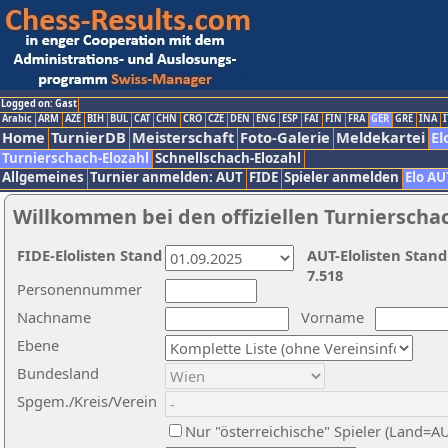
Logged on: Gast
Arabic
ARM
AZE
BIH
BUL
CAT
CHN
CRO
CZE
DEN
ENG
ESP
FAI
FIN
FRA
GER
GRE
INA
I
Home
TurnierDB
Meisterschaft
Foto-Galerie
Meldekartei
El
Turnierschach-Elozahl
Schnellschach-Elozahl
Allgemeines
Turnier anmelden: AUT
FIDE
Spieler anmelden
Elo AU
Willkommen bei den offiziellen Turnierscha
FIDE-Elolisten Stand
AUT-Elolisten Stand
7.518
Personennummer
Nachname
Vorname
Ebene
Bundesland
Spgem./Kreis/Verein
Nur "österreichische" Spieler (Land=A