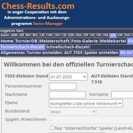
Logged on: Gast
Arabic
ARM
AZE
BIH
BUL
CAT
CHN
CRO
CZE
DEN
ENG
ESP
FAI
FIN
FRA
GER
GRE
INA
I
Home
TurnierDB
Meisterschaft
Foto-Galerie
Meldekartei
El
Turnierschach-Elozahl
Schnellschach-Elozahl
Allgemeines
Turnier anmelden: AUT
FIDE
Spieler anmelden
Elo AU
Willkommen bei den offiziellen Turnierscha
FIDE-Elolisten Stand
AUT-Elolisten Stand
7.518
Personennummer
Nachname
Vorname
Ebene
Bundesland
Spgem./Kreis/Verein
Nur "österreichische" Spieler (Land=A