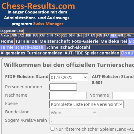
Logged on: Gast
Arabic
ARM
AZE
BIH
BUL
CAT
CHN
CRO
CZE
DEN
ENG
ESP
FAI
FIN
FRA
GER
GRE
INA
I
Home
TurnierDB
Meisterschaft
Foto-Galerie
Meldekartei
El
Turnierschach-Elozahl
Schnellschach-Elozahl
Allgemeines
Turnier anmelden: AUT
FIDE
Spieler anmelden
Elo AU
Willkommen bei den offiziellen Turnierscha
FIDE-Elolisten Stand
AUT-Elolisten Stand
8.601
Personennummer
Nachname
Vorname
Ebene
Bundesland
Spgem./Kreis/Verein
Nur "österreichische" Spieler (Land=A