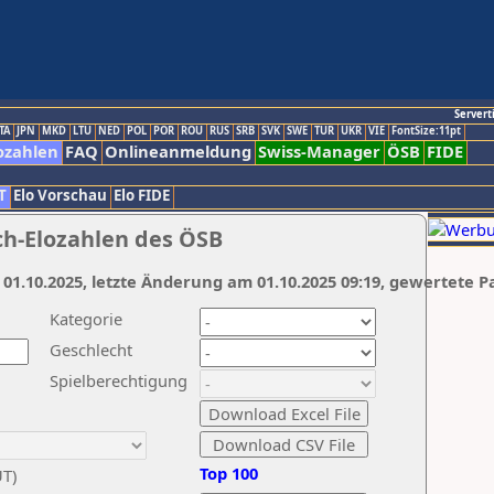
Servert
TA
JPN
MKD
LTU
NED
POL
POR
ROU
RUS
SRB
SVK
SWE
TUR
UKR
VIE
FontSize:11pt
ozahlen
FAQ
Onlineanmeldung
Swiss-Manager
ÖSB
FIDE
T
Elo Vorschau
Elo FIDE
ch-Elozahlen des ÖSB
 01.10.2025, letzte Änderung am 01.10.2025 09:19, gewertete P
Kategorie
Geschlecht
Spielberechtigung
Top 100
UT)