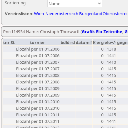
Sortierung
Vereinslisten:
Wien
Niederösterreich
Burgenland
Oberösterrei
Pnr:114954 Name: Christoph Thorwartl (
Grafik Elo-Zeitreihe
,
G
tnr
St
turnier
bdld
rd
datum
f
K
erg
elo+/-
gegn
Elozahl per 01.01.2006
0
1318
Elozahl per 01.07.2006
0
1441
Elozahl per 01.01.2007
0
1410
Elozahl per 01.07.2007
0
1415
Elozahl per 01.01.2008
0
1415
Elozahl per 01.07.2008
0
1415
Elozahl per 01.01.2009
0
1415
Elozahl per 01.07.2009
0
1415
Elozahl per 01.01.2010
0
1415
Elozahl per 01.07.2010
0
1415
Elozahl per 01.01.2011
0
1415
Elozahl per 01.07.2011
0
1441
Elozahl per 01.01.2012
0
1441