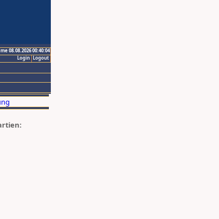
ime 08.08.2026 00:40:04
Login
Logout
artien: