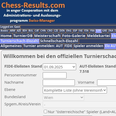
Logged on: Gast
Arabic
ARM
AZE
BIH
BUL
CAT
CHN
CRO
CZE
DEN
ENG
ESP
FAI
FIN
FRA
GER
GRE
INA
I
Home
TurnierDB
Meisterschaft
Foto-Galerie
Meldekartei
El
Turnierschach-Elozahl
Schnellschach-Elozahl
Allgemeines
Turnier anmelden: AUT
FIDE
Spieler anmelden
Elo AU
Willkommen bei den offiziellen Turnierscha
FIDE-Elolisten Stand
AUT-Elolisten Stand
7.518
Personennummer
Nachname
Vorname
Ebene
Bundesland
Spgem./Kreis/Verein
Nur "österreichische" Spieler (Land=A