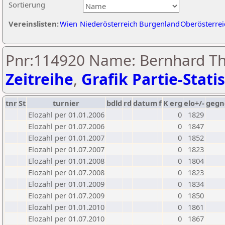
Sortierung
Vereinslisten:
Wien
Niederösterreich
Burgenland
Oberösterrei
Pnr:114920 Name: Bernhard T
Zeitreihe
,
Grafik Partie-Statis
tnr
St
turnier
bdld
rd
datum
f
K
erg
elo+/-
gegn
Elozahl per 01.01.2006
0
1829
Elozahl per 01.07.2006
0
1847
Elozahl per 01.01.2007
0
1852
Elozahl per 01.07.2007
0
1823
Elozahl per 01.01.2008
0
1804
Elozahl per 01.07.2008
0
1823
Elozahl per 01.01.2009
0
1834
Elozahl per 01.07.2009
0
1850
Elozahl per 01.01.2010
0
1861
Elozahl per 01.07.2010
0
1867