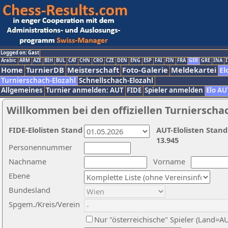
Logged on: Gast
Arabic
ARM
AZE
BIH
BUL
CAT
CHN
CRO
CZE
DEN
ENG
ESP
FAI
FIN
FRA
GER
GRE
INA
I
Home
TurnierDB
Meisterschaft
Foto-Galerie
Meldekartei
El
Turnierschach-Elozahl
Schnellschach-Elozahl
Allgemeines
Turnier anmelden: AUT
FIDE
Spieler anmelden
Elo AU
Willkommen bei den offiziellen Turnierscha
FIDE-Elolisten Stand
AUT-Elolisten Stand
13.945
Personennummer
Nachname
Vorname
Ebene
Bundesland
Spgem./Kreis/Verein
Nur "österreichische" Spieler (Land=A