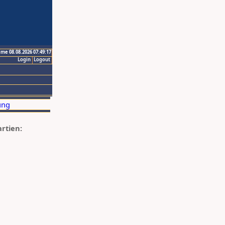
ime 08.08.2026 07:49:17
Login
Logout
artien: