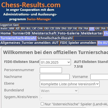
Logged on: Gast
Arabic
ARM
AZE
BIH
BUL
CAT
CHN
CRO
CZE
DEN
ENG
ESP
FAI
FIN
FRA
GER
GRE
INA
I
Home
TurnierDB
Meisterschaft
Foto-Galerie
Meldekartei
El
Turnierschach-Elozahl
Schnellschach-Elozahl
Allgemeines
Turnier anmelden: AUT
FIDE
Spieler anmelden
Elo AU
Willkommen bei den offiziellen Turnierscha
FIDE-Elolisten Stand
AUT-Elolisten Stand
7.518
Personennummer
Nachname
Vorname
Ebene
Bundesland
Spgem./Kreis/Verein
Nur "österreichische" Spieler (Land=A