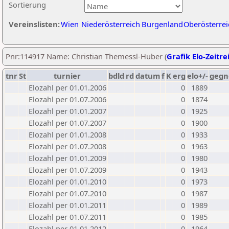
Sortierung
Vereinslisten:
Wien
Niederösterreich
Burgenland
Oberösterrei
Pnr:114917 Name: Christian Themessl-Huber (
Grafik Elo-Zeitre
tnr
St
turnier
bdld
rd
datum
f
K
erg
elo+/-
gegn
Elozahl per 01.01.2006
0
1889
Elozahl per 01.07.2006
0
1874
Elozahl per 01.01.2007
0
1925
Elozahl per 01.07.2007
0
1900
Elozahl per 01.01.2008
0
1933
Elozahl per 01.07.2008
0
1963
Elozahl per 01.01.2009
0
1980
Elozahl per 01.07.2009
0
1943
Elozahl per 01.01.2010
0
1973
Elozahl per 01.07.2010
0
1987
Elozahl per 01.01.2011
0
1989
Elozahl per 01.07.2011
0
1985
Elozahl per 01.01.2012
0
1964