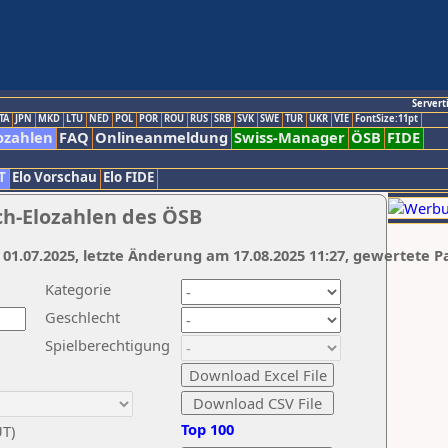
Servert
TA
JPN
MKD
LTU
NED
POL
POR
ROU
RUS
SRB
SVK
SWE
TUR
UKR
VIE
FontSize:11pt
ozahlen
FAQ
Onlineanmeldung
Swiss-Manager
ÖSB
FIDE
T
Elo Vorschau
Elo FIDE
ch-Elozahlen des ÖSB
 01.07.2025, letzte Änderung am 17.08.2025 11:27, gewertete P
Kategorie
Geschlecht
Spielberechtigung
Top 100
UT)