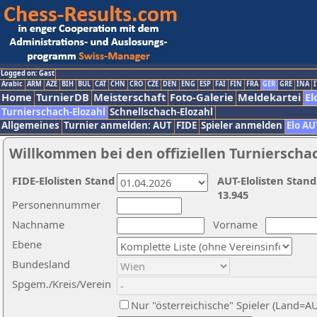
Logged on: Gast
Arabic
ARM
AZE
BIH
BUL
CAT
CHN
CRO
CZE
DEN
ENG
ESP
FAI
FIN
FRA
GER
GRE
INA
I
Home
TurnierDB
Meisterschaft
Foto-Galerie
Meldekartei
El
Turnierschach-Elozahl
Schnellschach-Elozahl
Allgemeines
Turnier anmelden: AUT
FIDE
Spieler anmelden
Elo AU
Willkommen bei den offiziellen Turnierscha
FIDE-Elolisten Stand
AUT-Elolisten Stand
13.945
Personennummer
Nachname
Vorname
Ebene
Bundesland
Spgem./Kreis/Verein
Nur "österreichische" Spieler (Land=A