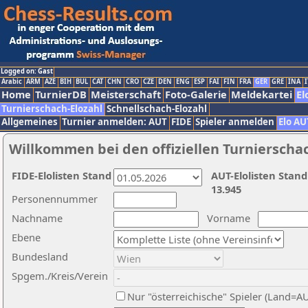
Logged on: Gast
Arabic
ARM
AZE
BIH
BUL
CAT
CHN
CRO
CZE
DEN
ENG
ESP
FAI
FIN
FRA
GER
GRE
INA
I
Home
TurnierDB
Meisterschaft
Foto-Galerie
Meldekartei
El
Turnierschach-Elozahl
Schnellschach-Elozahl
Allgemeines
Turnier anmelden: AUT
FIDE
Spieler anmelden
Elo AU
Willkommen bei den offiziellen Turnierscha
FIDE-Elolisten Stand
AUT-Elolisten Stand
13.945
Personennummer
Nachname
Vorname
Ebene
Bundesland
Spgem./Kreis/Verein
Nur "österreichische" Spieler (Land=A