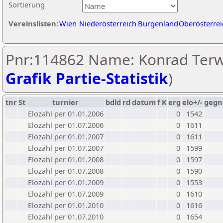
Sortierung
Vereinslisten:
Wien
Niederösterreich
Burgenland
Oberösterrei
Pnr:114862 Name: Konrad Terw
Grafik Partie-Statistik
)
tnr
St
turnier
bdld
rd
datum
f
K
erg
elo+/-
gegn
Elozahl per 01.01.2006
0
1542
Elozahl per 01.07.2006
0
1611
Elozahl per 01.01.2007
0
1611
Elozahl per 01.07.2007
0
1599
Elozahl per 01.01.2008
0
1597
Elozahl per 01.07.2008
0
1590
Elozahl per 01.01.2009
0
1553
Elozahl per 01.07.2009
0
1610
Elozahl per 01.01.2010
0
1616
Elozahl per 01.07.2010
0
1654