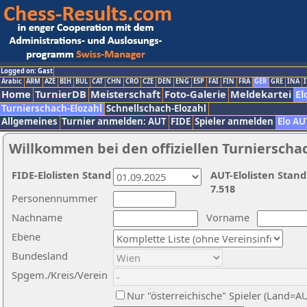
Logged on: Gast
Arabic
ARM
AZE
BIH
BUL
CAT
CHN
CRO
CZE
DEN
ENG
ESP
FAI
FIN
FRA
GER
GRE
INA
I
Home
TurnierDB
Meisterschaft
Foto-Galerie
Meldekartei
El
Turnierschach-Elozahl
Schnellschach-Elozahl
Allgemeines
Turnier anmelden: AUT
FIDE
Spieler anmelden
Elo AU
Willkommen bei den offiziellen Turnierscha
FIDE-Elolisten Stand
AUT-Elolisten Stand
7.518
Personennummer
Nachname
Vorname
Ebene
Bundesland
Spgem./Kreis/Verein
Nur "österreichische" Spieler (Land=A