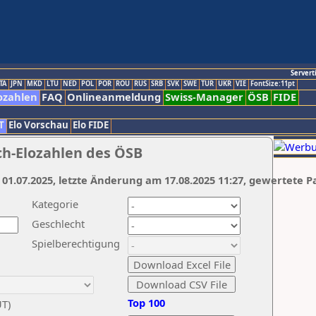
Servert
TA
JPN
MKD
LTU
NED
POL
POR
ROU
RUS
SRB
SVK
SWE
TUR
UKR
VIE
FontSize:11pt
ozahlen
FAQ
Onlineanmeldung
Swiss-Manager
ÖSB
FIDE
T
Elo Vorschau
Elo FIDE
ch-Elozahlen des ÖSB
 01.07.2025, letzte Änderung am 17.08.2025 11:27, gewertete P
Kategorie
Geschlecht
Spielberechtigung
Top 100
UT)