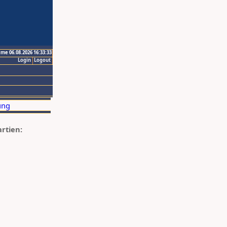
ime 06.08.2026 16:33:33
Login
Logout
artien: