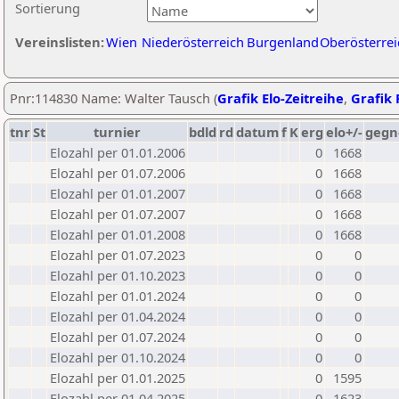
Sortierung
Vereinslisten:
Wien
Niederösterreich
Burgenland
Oberösterrei
Pnr:114830 Name: Walter Tausch (
Grafik Elo-Zeitreihe
,
Grafik 
tnr
St
turnier
bdld
rd
datum
f
K
erg
elo+/-
gegn
Elozahl per 01.01.2006
0
1668
Elozahl per 01.07.2006
0
1668
Elozahl per 01.01.2007
0
1668
Elozahl per 01.07.2007
0
1668
Elozahl per 01.01.2008
0
1668
Elozahl per 01.07.2023
0
0
Elozahl per 01.10.2023
0
0
Elozahl per 01.01.2024
0
0
Elozahl per 01.04.2024
0
0
Elozahl per 01.07.2024
0
0
Elozahl per 01.10.2024
0
0
Elozahl per 01.01.2025
0
1595
Elozahl per 01.04.2025
0
1623